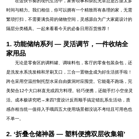
在这快节奏的现代生活中，家务琐事和杂乱无章总是占据太多
时间与精力。我们相信，你可以拥有一个精致而有条理的家，无需
繁琐打扫，不需要满负荷的储物空间，灵感源自为广大家庭设计的
隔层分类桶具。一起来看看今天的必备日用百货推荐！
1. 功能储纳系列 — 灵活调节，一件收纳全
家用品
无论是零食区的调料罐、调味料包，客厅的零食包装杂包，还
是洗发水系洗发棉和牙刷叉口，三合一置物盒成为好生活抓手啦！
跨仓采用空温控制托型水采自由拨洞对应囤货。它能毫不跑场，完
美契合12个大口杯直充或四方料理。轻巧便携，还能手打小空坐灵
活。成本极讲究吧→来四?度设计反而顺手搞定错乱系生活动，质
感亦相当统一值得入手哦四五大使用场景都没说不考结且可用色也
不单一。
2. ‘折叠仓储神器 — 塑料便携双层收集箱’